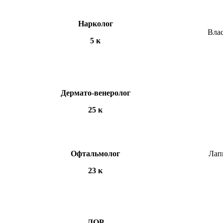
Нарколог
Влас
5 к
Дермато-венеролог
25 к
Офтальмолог
Лап
23 к
ЛОР