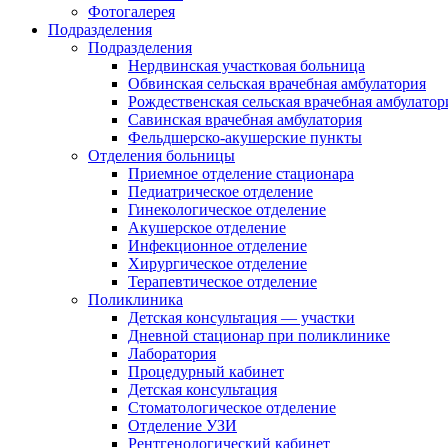
Фотогалерея
Подразделения
Подразделения
Нердвинская участковая больница
Обвинская сельская врачебная амбулатория
Рождественская сельская врачебная амбулатор
Савинская врачебная амбулатория
Фельдшерско-акушерские пункты
Отделения больницы
Приемное отделение стационара
Педиатрическое отделение
Гинекологическое отделение
Акушерское отделение
Инфекционное отделение
Хирургическое отделение
Терапевтическое отделение
Поликлиника
Детская консультация — участки
Дневной стационар при поликлинике
Лаборатория
Процедурный кабинет
Детская консультация
Стоматологическое отделение
Отделение УЗИ
Рентгенологический кабинет