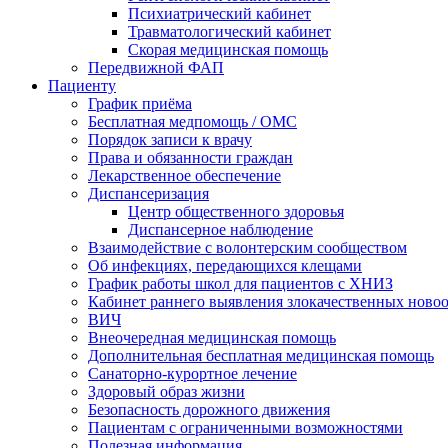
Психиатрический кабинет
Травматологический кабинет
Скорая медицинская помощь
Передвижной ФАП
Пациенту
График приёма
Бесплатная медпомощь / ОМС
Порядок записи к врачу
Права и обязанности граждан
Лекарственное обеспечение
Диспансеризация
Центр общественного здоровья
Диспансерное наблюдение
Взаимодействие с волонтерским сообществом
Об инфекциях, передающихся клещами
График работы школ для пациентов с ХНИЗ
Кабинет раннего выявления злокачественных ново
ВИЧ
Внеочередная медицинская помощь
Дополнительная бесплатная медицинская помощь
Санаторно-курортное лечение
Здоровый образ жизни
Безопасность дорожного движения
Пациентам с ограниченными возможностями
Полезная информация