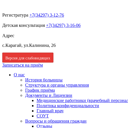
Регистратура
+7(34297) 3-12-76
Детская консультация
+7(34297) 3-16-06
Адрес
с.Карагай, ул.Калинина, 26
Версия для слабовидящих
Записаться на приём
О нас
История больницы
Структура и органы управления
График приёма
Документы и Лицензии
Медицинские работники (врачебный персона
Политика конфиденциальности
Главный врач
СОУТ
Вопросы и обращения граждан
Отзывы