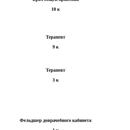
10 к
Терапевт
9 к
Терапевт
3 к
Фельдшер доврачебного кабинета