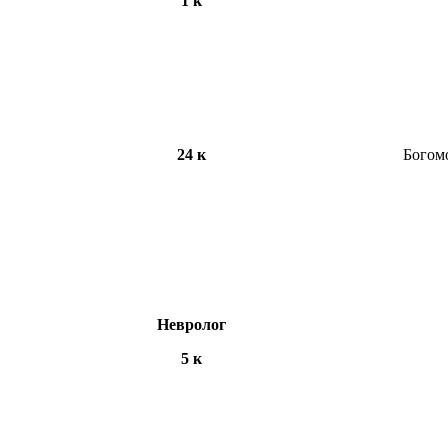
1 к
24 к
Богом
Невролог
5 к