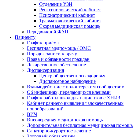
Отделение УЗИ
Рентгенологический кабинет
Психиатрический кабинет
Травматологический кабинет
Скорая медицинская помощь
Передвижной ФАП
Пациенту
График приёма
Бесплатная медпомощь / ОМС
Порядок записи к врачу
Права и обязанности граждан
Лекарственное обеспечение
Диспансеризация
Центр общественного здоровья
Диспансерное наблюдение
Взаимодействие с волонтерским сообществом
Об инфекциях, передающихся клещами
График работы школ для пациентов с ХНИЗ
Кабинет раннего выявления злокачественных
новообразований
ВИЧ
Внеочередная медицинская помощь
Дополнительная бесплатная медицинская помощь
Санаторно-курортное лечение
Здоровый образ жизни