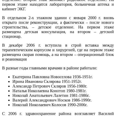
первом этаже находятся лаборатория, больничная аптека и
кабинет ЭКГ.
В отдельном 2-х этажном здании с января 2000 г. вновь
открыто после реконструкции, а фактически – после нового
строительства, – детское отделение. На первом этаже
размещена детская консультация, на втором – детский
стационар.
В декабре 2006 г. вступила в строй вставка между
терапевтическим корпусом и хирургией, где на первом этаже
размещена скорая помощь, а на втором – операционный блок
и реанимация
В разные годы главными врачами в районе работали:
Екатерина Павловна Новоселова 1936-1951г.
Ирина Ивановна Склярова 1951-1952г.
Александр Петрович Скляров 1956-1980г.
Наталья Николаевна Конотоп 1980-1981г.
Николай Анатольевич Лалетин 1981-1986г.
Валерий Александрович Носков 1986-1990г.
Николай Николаевич Колосов 1990-2006г.
С 2006 г. здравоохранение района возглавляет Василий