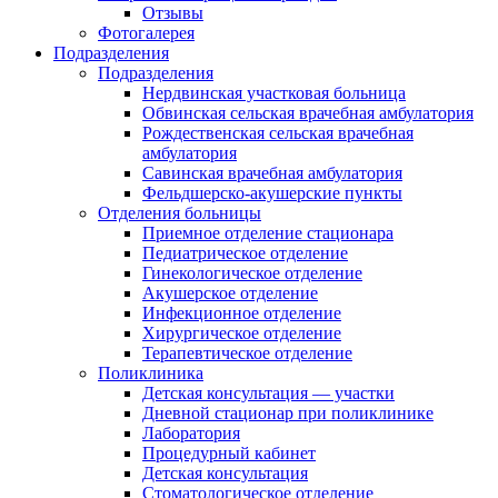
Отзывы
Фотогалерея
Подразделения
Подразделения
Нердвинская участковая больница
Обвинская сельская врачебная амбулатория
Рождественская сельская врачебная
амбулатория
Савинская врачебная амбулатория
Фельдшерско-акушерские пункты
Отделения больницы
Приемное отделение стационара
Педиатрическое отделение
Гинекологическое отделение
Акушерское отделение
Инфекционное отделение
Хирургическое отделение
Терапевтическое отделение
Поликлиника
Детская консультация — участки
Дневной стационар при поликлинике
Лаборатория
Процедурный кабинет
Детская консультация
Стоматологическое отделение