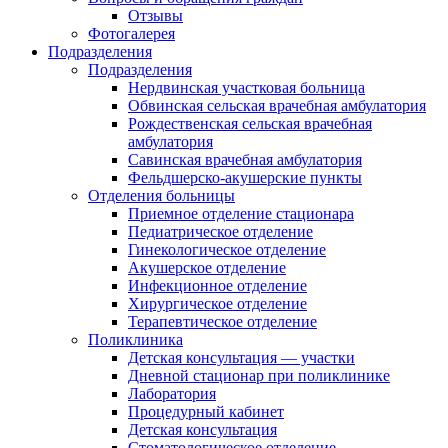
Отзывы
Фотогалерея
Подразделения
Подразделения
Нердвинская участковая больница
Обвинская сельская врачебная амбулатория
Рождественская сельская врачебная
амбулатория
Савинская врачебная амбулатория
Фельдшерско-акушерские пункты
Отделения больницы
Приемное отделение стационара
Педиатрическое отделение
Гинекологическое отделение
Акушерское отделение
Инфекционное отделение
Хирургическое отделение
Терапевтическое отделение
Поликлиника
Детская консультация — участки
Дневной стационар при поликлинике
Лаборатория
Процедурный кабинет
Детская консультация
Стоматологическое отделение