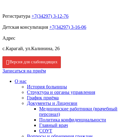
Регистратура
+7(34297) 3-12-76
Детская консультация
+7(34297) 3-16-06
Адрес
с.Карагай, ул.Калинина, 26
Версия для слабовидящих
Записаться на приём
О нас
История больницы
Структура и органы управления
График приёма
Документы и Лицензии
Медицинские работники (врачебный
персонал)
Политика конфиденциальности
Главный врач
СОУТ
Вопросы и обращения граждан