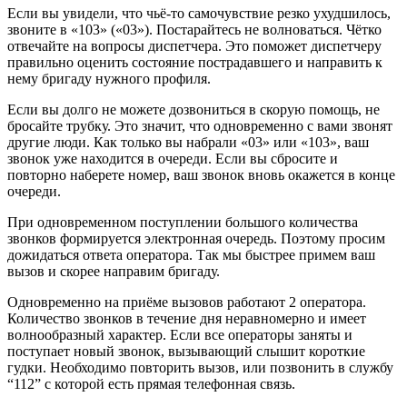
Если вы увидели, что чьё-то самочувствие резко ухудшилось,
звоните в «103» («03»). Постарайтесь не волноваться. Чётко
отвечайте на вопросы диспетчера. Это поможет диспетчеру
правильно оценить состояние пострадавшего и направить к
нему бригаду нужного профиля.
Если вы долго не можете дозвониться в скорую помощь, не
бросайте трубку. Это значит, что одновременно с вами звонят
другие люди. Как только вы набрали «03» или «103», ваш
звонок уже находится в очереди. Если вы сбросите и
повторно наберете номер, ваш звонок вновь окажется в конце
очереди.
При одновременном поступлении большого количества
звонков формируется электронная очередь. Поэтому просим
дожидаться ответа оператора. Так мы быстрее примем ваш
вызов и скорее направим бригаду.
Одновременно на приёме вызовов работают 2 оператора.
Количество звонков в течение дня неравномерно и имеет
волнообразный характер. Если все операторы заняты и
поступает новый звонок, вызывающий слышит короткие
гудки. Необходимо повторить вызов, или позвонить в службу
“112” с которой есть прямая телефонная связь.