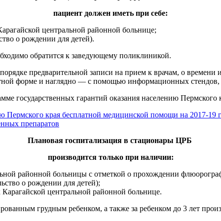
пациент должен иметь при себе:
арагайской центральной районной больнице;
тво о рождении для детей).
еобходимо обратится к заведующему поликлиникой.
орядке предварительной записи на прием к врачам, о времени и
стной форме и наглядно — с помощью информационных стендов, 
амме государственных гарантий оказания населению Пермского
ю Пермского края бесплатной медицинской помощи на 2017-19 
енных препаратов
Плановая госпитализация в стационары ЦРБ
производится только при наличии:
льной районной больницы с отметкой о прохождении флюорограф
ьство о рождении для детей);
 Карагайской центральной районной больнице.
ованным грудным ребенком, а также за ребенком до 3 лет прои