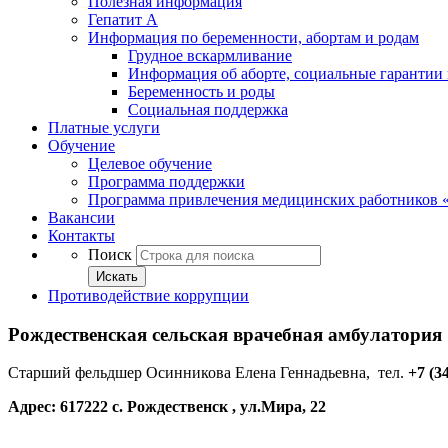
Полезная информация
Гепатит А
Информация по беременности, абортам и родам
Грудное вскармливание
Информация об аборте, социальные гарантии 
Беременность и роды
Социальная поддержка
Платные услуги
Обучение
Целевое обучение
Программа поддержки
Программа привлечения медицинских работников 
Вакансии
Контакты
Поиск
Искать
Противодействие коррупции
Рождественская сельская врачебная амбулатория
Старший фельдшер Осинникова Елена Геннадьевна, тел.
+7 (3
Адрес: 617222 с. Рождественск , ул.Мира, 22