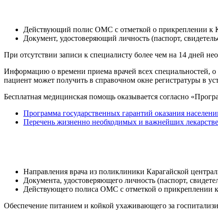
Действующий полис ОМС с отметкой о прикреплении к К
Документ, удостоверяющий личность (паспорт, свидетельс
При отсутствии записи к специалисту более чем на 14 дней н
Информацию о времени приема врачей всех специальностей, о п
пациент может получить в справочном окне регистратуры в у
Бесплатная медицинская помощь оказывается согласно «Прогр
Программа государственных гарантий оказания населени
Перечень жизненно необходимых и важнейших лекарств
Направления врача из поликлиники Карагайской центра
Документа, удостоверяющего личность (паспорт, свидетел
Действующего полиса ОМС с отметкой о прикреплении к
Обеспечение питанием и койкой ухаживающего за госпитализир