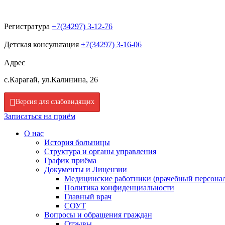
Регистратура
+7(34297) 3-12-76
Детская консультация
+7(34297) 3-16-06
Адрес
с.Карагай, ул.Калинина, 26
Версия для слабовидящих
Записаться на приём
О нас
История больницы
Структура и органы управления
График приёма
Документы и Лицензии
Медицинские работники (врачебный персона
Политика конфиденциальности
Главный врач
СОУТ
Вопросы и обращения граждан
Отзывы