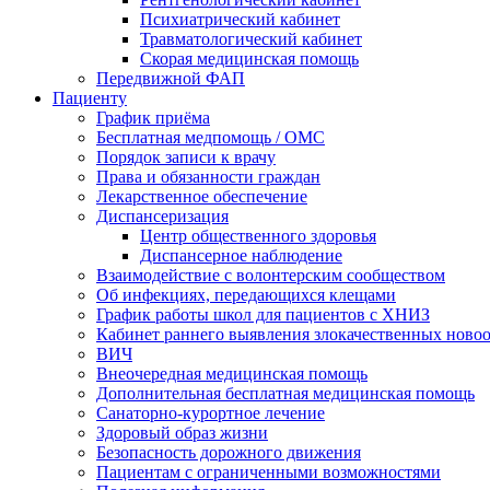
Психиатрический кабинет
Травматологический кабинет
Скорая медицинская помощь
Передвижной ФАП
Пациенту
График приёма
Бесплатная медпомощь / ОМС
Порядок записи к врачу
Права и обязанности граждан
Лекарственное обеспечение
Диспансеризация
Центр общественного здоровья
Диспансерное наблюдение
Взаимодействие с волонтерским сообществом
Об инфекциях, передающихся клещами
График работы школ для пациентов с ХНИЗ
Кабинет раннего выявления злокачественных ново
ВИЧ
Внеочередная медицинская помощь
Дополнительная бесплатная медицинская помощь
Санаторно-курортное лечение
Здоровый образ жизни
Безопасность дорожного движения
Пациентам с ограниченными возможностями