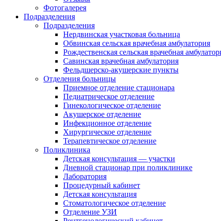
Фотогалерея
Подразделения
Подразделения
Нердвинская участковая больница
Обвинская сельская врачебная амбулатория
Рождественская сельская врачебная амбулатор
Савинская врачебная амбулатория
Фельдшерско-акушерские пункты
Отделения больницы
Приемное отделение стационара
Педиатрическое отделение
Гинекологическое отделение
Акушерское отделение
Инфекционное отделение
Хирургическое отделение
Терапевтическое отделение
Поликлиника
Детская консультация — участки
Дневной стационар при поликлинике
Лаборатория
Процедурный кабинет
Детская консультация
Стоматологическое отделение
Отделение УЗИ
Рентгенологический кабинет