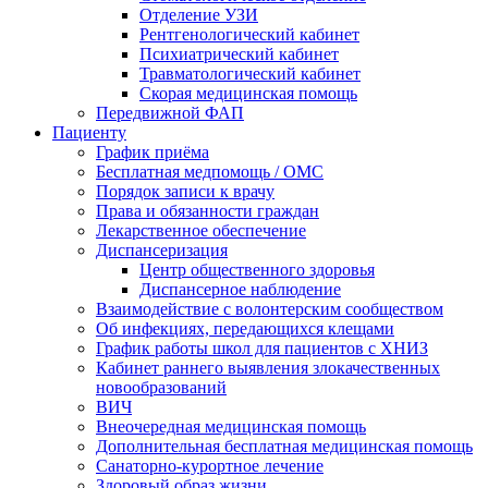
Отделение УЗИ
Рентгенологический кабинет
Психиатрический кабинет
Травматологический кабинет
Скорая медицинская помощь
Передвижной ФАП
Пациенту
График приёма
Бесплатная медпомощь / ОМС
Порядок записи к врачу
Права и обязанности граждан
Лекарственное обеспечение
Диспансеризация
Центр общественного здоровья
Диспансерное наблюдение
Взаимодействие с волонтерским сообществом
Об инфекциях, передающихся клещами
График работы школ для пациентов с ХНИЗ
Кабинет раннего выявления злокачественных
новообразований
ВИЧ
Внеочередная медицинская помощь
Дополнительная бесплатная медицинская помощь
Санаторно-курортное лечение
Здоровый образ жизни