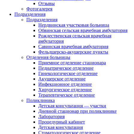
Отзывы
Фотогалерея
Подразделения
Подразделения
Нердвинская участковая больница
Обвинская сельская врачебная амбулатория
Рождественская сельская врачебная
амбулатория
Савинская врачебная амбулатория
Фельдшерско-акушерские пункты
Отделения больницы
Приемное отделение стационара
Педиатрическое отделение
Гинекологическое отделение
Акушерское отделение
Инфекционное отделение
Хирургическое отделение
Терапевтическое отделение
Поликлиника
Детская консультация — участки
Дневной стационар при поликлинике
Лаборатория
Процедурный кабинет
Детская консультация
Стоматологическое отделение