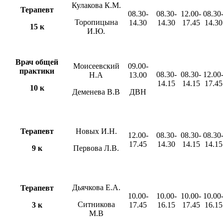
Кулакова К.М.
Терапевт
08.30-
08.30-
12.00-
08.30
Торопицына
14.30
14.30
17.45
14.30
15 к
И.Ю.
Врач общей
Моисеевский
09.00-
практики
08.30-
08.30-
12.00
Н.А
13.00
14.15
14.15
17.45
10 к
Деменева В.В
ДВН
Терапевт
Новых И.Н.
12.00-
08.30-
08.30-
08.30
17.45
14.30
14.15
14.15
9 к
Первова Л.В.
Дьячкова Е.А.
Терапевт
10.00-
10.00-
10.00-
10.00
Ситникова
3 к
17.45
16.15
17.45
16.15
М.В