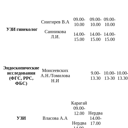
09.00-
09.00-
09.00-
Снигирев В.А
10.00
10.00
10.00
УЗИ гинеколог
Санникова
14.00-
14.00-
14.00-
Л.И.
15.00
15.00
15.00
Эндоскопические
Моисеевских
исследования
9.00-
10.00-
10.00
А.Н./Томилова
(ФГС, РРС,
13.30
13-30
13.30
Н.И
ФБС)
Карагай
09.00-
Нердва
12.00
УЗИ
Власова А.А
14.00-
Нердва
17.00