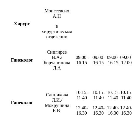
Моисеевсих
А.Н
Хирург
в
хирургическом
отделении
Снигирев
В.А./
09.00-
09.00-
09.00-
09.00
Гинеколог
Борчанинова
16.15
16.15
16.15
12.00
Л.А
10.15-
10.15-
10.15-
10.15
Санникова
11.40
11.40
11.40
11.40
Л.И./
Гинеколог
Мокрушина
12.40-
12.40-
12.40-
12.40
Е.В.
16.30
16.30
16.30
16.30