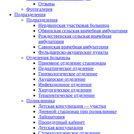
Отзывы
Фотогалерея
Подразделения
Подразделения
Нердвинская участковая больница
Обвинская сельская врачебная амбулатория
Рождественская сельская врачебная
амбулатория
Савинская врачебная амбулатория
Фельдшерско-акушерские пункты
Отделения больницы
Приемное отделение стационара
Педиатрическое отделение
Гинекологическое отделение
Акушерское отделение
Инфекционное отделение
Хирургическое отделение
Терапевтическое отделение
Поликлиника
Детская консультация — участки
Дневной стационар при поликлинике
Лаборатория
Процедурный кабинет
Детская консультация
Стоматологическое отделение