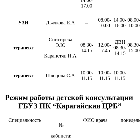
14.00-
17.00
08.00-
14.00-
08.00
УЗИ
Дьячкова Е.А
–
10.00
16.00
10.00
Снигирева
ДВН
08.30-
12.00-
08.30
Э.Ю
терапевт
08.30-
14:15
17.45
15:00
14:15
Карапетян Н.А
10.00-
10.00-
10.00-
терапевт
Швецова С.А
11.15
11.15
11.15
Режим работы детской консультации
ГБУЗ ПК “Карагайская ЦРБ”
Специальность
ФИО врача
понедел
№
кабинета;