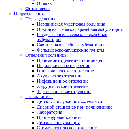
Отзывы
Фотогалерея
Подразделения
Подразделения
Нердвинская участковая больница
Обвинская сельская врачебная амбулатория
Рождественская сельская врачебная
амбулатория
Савинская врачебная амбулатория
Фельдшерско-акушерские пункты
Отделения больницы
Приемное отделение стационара
Педиатрическое отделение
Гинекологическое отделение
Акушерское отделение
Инфекционное отделение
Хирургическое отделение
Терапевтическое отделение
Поликлиника
Детская консультация — участки
Дневной стационар при поликлинике
Лаборатория
Процедурный кабинет
Детская консультация
Стоматологическое отделение