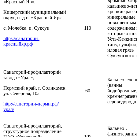
Бромные хлор
«Красный Яр»,
кальциево-на
крепкие расс
Кишертский муниципальный
минеральные 
округ, п. д.о. «Красный Яр»
повышенным
с. Молебка, п. Суксун
110
содержанием 
которые относ
https://санаторий-
Усть-Качкинс
красныйяр.рф
типу, сульфид
иловая грязь
Суксунского 
Санаторий-профилакторий
завода «Урал»,
Бальнеолечен
(ванны:
Пермский край, г. Соликамск,
60
йодобромные
ул. Северная, 10а
кремнегрязев
сероводородн
http://санатории-перми.рф/
урал/
Санаторий-профилакторий,
Бальнео-,
структурное подразделение
физиотерапия
105
ПАО «Уралкалий»,