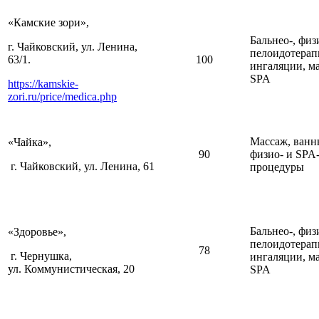
«Камские зори»,
Бальнео-, физ
г. Чайковский, ул. Ленина,
пелоидотерап
63/1.
100
ингаляции, м
SPA
https://kamskie-
zori.ru/price/medica.php
Массаж, ванн
«Чайка»,
90
физио- и SPA
г. Чайковский, ул. Ленина, 61
процедуры
Бальнео-, физ
«Здоровье»,
пелоидотерап
78
г. Чернушка,
ингаляции, м
ул. Коммунистическая, 20
SPA