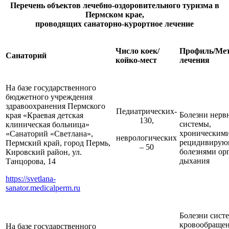
Перечень объектов лечебно-оздоровительного туризма в
Пермском крае,
проводящих санаторно-курортное лечение
Число коек/
Профиль/Ме
Санаторий
койко-мест
лечения
На базе государственного
бюджетного учреждения
здравоохранения Пермского
Педиатрических-
Болезни нерв
края «Краевая детская
130,
системы,
клиническая больница»
хроническими
«Санаторий «Светлана»,
неврологических
рецидивиру
Пермский край, город Пермь,
– 50
болезнями ор
Кировский район, ул.
дыхания
Танцорова, 14
https://svetlana-
sanator.medicalperm.ru
Болезни сист
кровообращен
На базе государственного