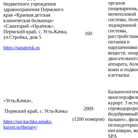
органов
бюджетного учреждения
пищеварения,
здравоохранения Пермского
мочеполовой
края «Краевая детская
системы, бол
клиническая больница»
эндокринной
«Санаторий «Орлёнок»,
системы,
Пермский край, с. Усть-Качка,
160
расстройства
ул.Стройка, дом 5
питания и
нарушениями
https://sanatorsk.ru
веществ, опор
двигательног
аппарата, бол
кожи и подко
клетчатки
Бальнеологич
многопрофил
«Усть-Качка»,
курорт. 3 ист
сероводородн
2009
Пермский край, с. Усть-Качка
йодобромный
(1200 номеров)
бальнео-, физ
https://ust-kachka.amaks-
пелоидотерап
kurort.ru/therapy/
ингаляции, м
SPA