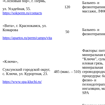
«Сосновый бор», г. Пермь,
Бальнео- и
120
физиотерапия
ул. Усадебная, 55.
массажи, ЛФ
https://sokperm.ru/contacts
«Вита», г. Краснокамск, ул.
Бальнео- и
Комарова
50
физиотерапи
https://apartos.ru/perm/camps/vita
Факторы: пит
минеральная 
“Ключи”, сул
«Ключи»,
иловая грязь,
минеральная
Суксунский городской округ,
485 (макс. – 510)
сероводородна
с. Ключи, ул. Курортная, 23.
процедуры: ба
физио- и
https://www.spa-kluchi.ru/
пелоидотерап
ингаляции, м
SPA