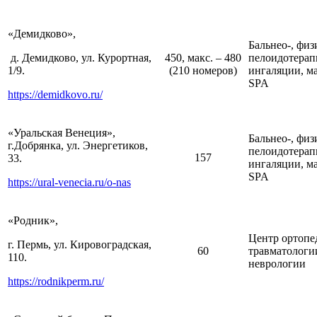
«Демидково»,
Бальнео-, физ
д. Демидково, ул. Курортная,
450, макс. – 480
пелоидотерап
1/9.
(210 номеров)
ингаляции, м
SPA
https://demidkovo.ru/
«Уральская Венеция»,
Бальнео-, физ
г.Добрянка, ул. Энергетиков,
пелоидотерап
157
33.
ингаляции, м
SPA
https://ural-venecia.ru/o-nas
«Родник»,
Центр ортопе
г. Пермь, ул. Кировоградская,
60
травматологи
110.
неврологии
https://rodnikperm.ru/