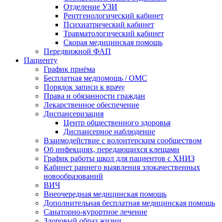
Отделение УЗИ
Рентгенологический кабинет
Психиатрический кабинет
Травматологический кабинет
Скорая медицинская помощь
Передвижной ФАП
Пациенту
График приёма
Бесплатная медпомощь / ОМС
Порядок записи к врачу
Права и обязанности граждан
Лекарственное обеспечение
Диспансеризация
Центр общественного здоровья
Диспансерное наблюдение
Взаимодействие с волонтерским сообществом
Об инфекциях, передающихся клещами
График работы школ для пациентов с ХНИЗ
Кабинет раннего выявления злокачественных
новообразований
ВИЧ
Внеочередная медицинская помощь
Дополнительная бесплатная медицинская помощь
Санаторно-курортное лечение
Здоровый образ жизни