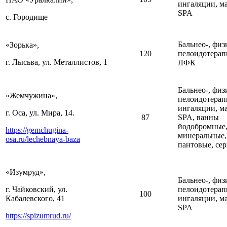
ингаляции, м
SPA
с. Городище
Бальнео-, физ
«Зорька»,
120
пелоидотерап
г. Лысьва, ул. Металлистов, 1
ЛФК
Бальнео-, физ
«Жемчужина»,
пелоидотерап
ингаляции, м
г. Оса, ул. Мира, 14.
87
SPA, ванны
йодобромные
https://gemchugina-
минеральные,
osa.ru/lechebnaya-baza
пантовые, се
«Изумруд»,
Бальнео-, физ
г. Чайковский, ул.
пелоидотерап
100
Кабалевского, 41
ингаляции, м
SPA
https://spizumrud.ru/