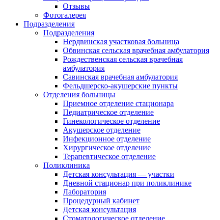
Отзывы
Фотогалерея
Подразделения
Подразделения
Нердвинская участковая больница
Обвинская сельская врачебная амбулатория
Рождественская сельская врачебная
амбулатория
Савинская врачебная амбулатория
Фельдшерско-акушерские пункты
Отделения больницы
Приемное отделение стационара
Педиатрическое отделение
Гинекологическое отделение
Акушерское отделение
Инфекционное отделение
Хирургическое отделение
Терапевтическое отделение
Поликлиника
Детская консультация — участки
Дневной стационар при поликлинике
Лаборатория
Процедурный кабинет
Детская консультация
Стоматологическое отделение